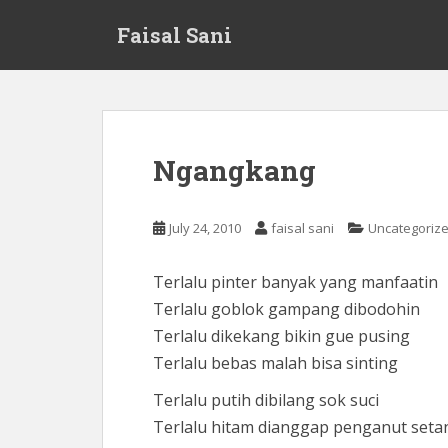
S
Faisal Sani
k
i
p
t
o
m
Ngangkang
a
i
n
July 24, 2010
faisal sani
Uncategoriz
c
o
Terlalu pinter banyak yang manfaatin
n
Terlalu goblok gampang dibodohin
t
e
Terlalu dikekang bikin gue pusing
n
Terlalu bebas malah bisa sinting
t
Terlalu putih dibilang sok suci
Terlalu hitam dianggap penganut seta