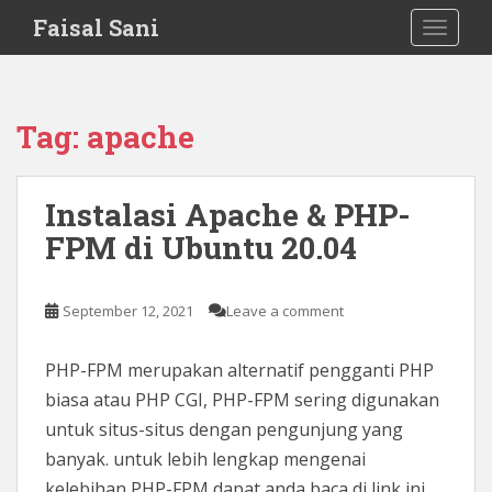
S
Faisal Sani
TOGGLE
k
i
p
t
Tag:
apache
o
m
a
Instalasi Apache & PHP-
i
FPM di Ubuntu 20.04
n
c
o
September 12, 2021
Leave a comment
n
t
e
PHP-FPM merupakan alternatif pengganti PHP
n
biasa atau PHP CGI, PHP-FPM sering digunakan
t
untuk situs-situs dengan pengunjung yang
banyak. untuk lebih lengkap mengenai
kelebihan PHP-FPM dapat anda baca di link ini.